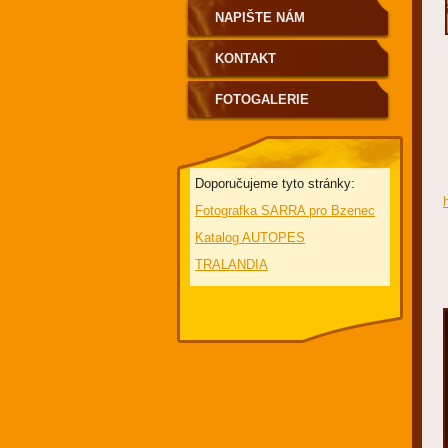
NAPIŠTE NÁM
KONTAKT
FOTOGALERIE
Doporučujeme tyto stránky:
Fotografka SARRA pro Bzenec
Katalog AUTOPES
TRALANDIA