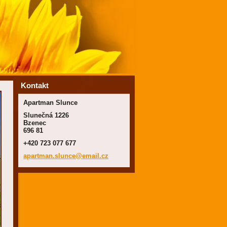
Kontakt
Apartman Slunce
Slunečná 1226
Bzenec
696 81
+420 723 077 677
apartman
.slunce@
email.cz