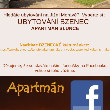
Hledáte ubytování na Jižní Moravě? Vyberte si :
UBYTOVÁNÍ BZENEC
APARTMÁN SLUNCE
Navštivte BZENECKÉ kulturní akce:
https://www.bzenec.cz/turistika/kulturni-akce-a-vystavy/prehled-kulturnich-akci
Děkujeme, že se stáváte našimi fanoušky na Facebooku,
velice si toho vážíme.