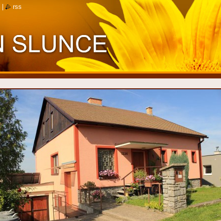
|
rss