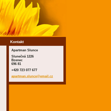
Kontakt
Apartman Slunce
Slunečná 1226
Bzenec
696 81
+420 723 077 677
apartman
.slunce@
email.cz