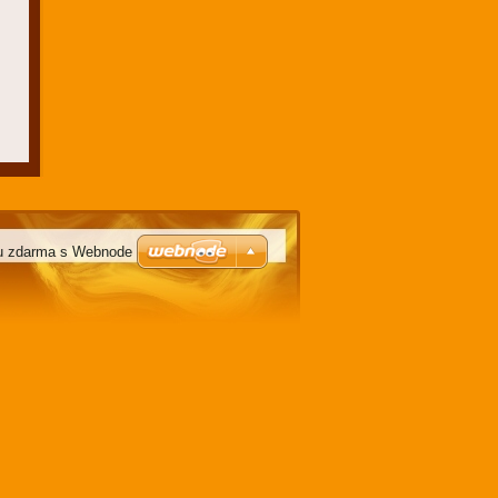
u zdarma s Webnode