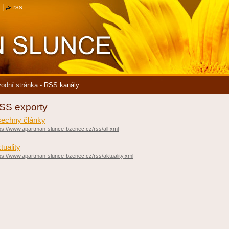
|
rss
odní stránka
-
RSS kanály
SS exporty
echny články
ps://www.apartman-slunce-bzenec.cz/rss/all.xml
tuality
ps://www.apartman-slunce-bzenec.cz/rss/aktuality.xml