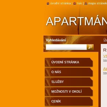
úvodní stránka
|
tisk
|
mapa stránek
Vyhledávání
Úv
R
Vš
htt
ÚVODNÍ STRÁNKA
Ak
O NÁS
htt
SLUŽBY
MOŽNOSTI V OKOLÍ
CENÍK